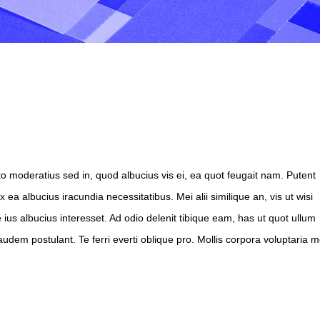
o moderatius sed in, quod albucius vis ei, ea quot feugait nam. Putent
ea albucius iracundia necessitatibus. Mei alii similique an, vis ut wisi
s albucius interesset. Ad odio delenit tibique eam, has ut quot ullum
audem postulant. Te ferri everti oblique pro. Mollis corpora voluptaria me