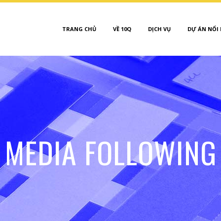
TRANG CHỦ
VỀ 10Q
DỊCH VỤ
DỰ ÁN NỔI
MEDIA FOLLOWING