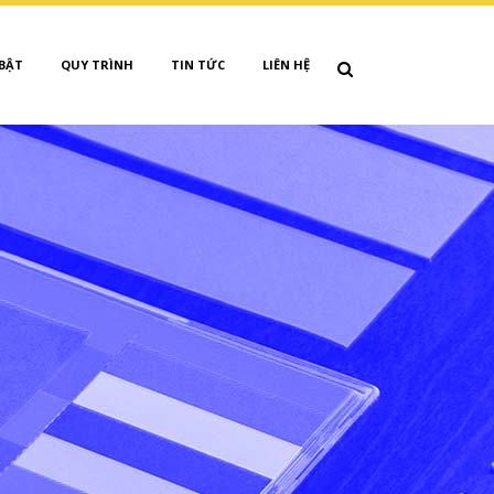
 BẬT
QUY TRÌNH
TIN TỨC
LIÊN HỆ