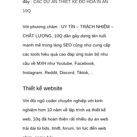
đây :
CÁC DỰ ÁN THIẾT KẾ ĐỒ HỌA IN ẤN
10Q
.
Với phương châm : UY TÍN – TRÁCH NHIỆM –
CHẤT LƯỢNG, 10Q dần gây dựng tên tuổi
mạnh mẽ trong làng SEO cũng như cung cấp
các tools hiệu quả cao đáp ứng toàn bộ nhu
cầu về MXH như Youtube, Facebook,
Instagram, Reddit, Discord, Tiktok,…
Thiết kế website
Với đội ngũ coder chuyên nghiệp với kinh
nghiệm hơn 10 năm về lập trình và thiết kế
web, 10q đã hoàn thiện rất nhiều dự án web
trải dài từ bds, tmđt, forum, tin tức đến web