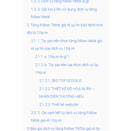
1.2
2. Dịch vụ tăng follow tiktok là gì
1.3
3. Các lưu ý khi sử dụng dịch vụ tăng
follow tiktok
2
Tăng Follow Tiktok giá rẻ uy tín bảo hành trọn
đời từ 10q.vn
2.1
1. Tại sao nên chọn tăng follow tiktok giá
rẻ uy tín của dịch vụ 10q.vn
2.1.1
a. 10q.vn là gì ?
2.1.2
b. Tại sao nên lựa chọn dịch vụ tại
10q.vn
2.1.2.1
SEO TOP GOOGLE :
2.1.2.2
THIẾT KẾ ĐỒ HỌA IN ẤN –
NHẬN DIỆN THƯƠNG HIỆU:
2.1.2.3
Thiết kế website
2.2
2. Các cam kết từ dịch vụ tăng Follow
tiktok giá rẻ 10q.vn :
3
Báo giá dịch vụ tăng Follow TikTok giá rẻ tại