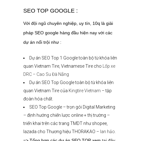
SEO TOP GOOGLE :
Với đội ngũ chuyên nghiệp, uy tín, 10q là giải
pháp SEO google hàng đầu hiện nay với các
dự án nổi trội như :
Dự án SEO Top 1 Google toàn bộ từ khóa liên
quan Vietnam Tire, Vietnamese Tire cho
Lốp xe
DRC – Cao Su Đà Nẵng
Dự án SEO Top Google toàn bộ từ khóa liên
quan Vietnam Tire của
Kingtire Vietnam
– tập
đoàn hóa chất.
SEO Top Google – trọn gói Digital Marketing
– định hướng chiến lược online + thị trường –
triển khai trên các trang TMDT như shopee,
lazada cho Thương hiệu THORAKAO –
lan hảo.
=> Tổng hợp các dự án SEO TOP xem
tại đây
.