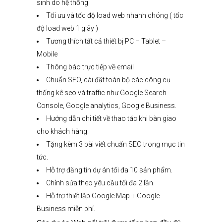
sinh do hệ thống
Tối ưu và tốc độ load web nhanh chóng ( tốc
độ load web 1 giây )
Tương thích tất cả thiết bị PC – Tablet –
Mobile
Thông báo trực tiếp về email
Chuẩn SEO, cài đặt toàn bộ các công cụ
thống kê seo và traffic như Google Search
Console, Google analytics, Google Business.
Hướng dẫn chi tiết về thao tác khi bàn giao
cho khách hàng.
Tặng kèm 3 bài viết chuẩn SEO trong mục tin
tức.
Hỗ trợ đăng tin dự án tối đa 10 sản phẩm.
Chỉnh sửa theo yêu cầu tối đa 2 lần.
Hỗ trợ thiết lập Google Map + Google
Business miễn phí.