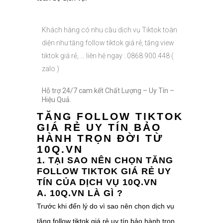
Khách hàng có nhu cầu dịch vụ Tiktok toàn
diện như tăng follow tiktok giá rẻ, tăng view
tiktok giá rẻ, … liên hệ ngay : 0868.900.448 (
zalo )
Hỗ trợ 24/7 cam kết Chất Lượng – Uy Tín –
Hiệu Quả.
TĂNG FOLLOW TIKTOK
GIÁ RẺ UY TÍN BẢO
HÀNH TRỌN ĐỜI TỪ
10Q.VN
1. TẠI SAO NÊN CHỌN TĂNG
FOLLOW TIKTOK GIÁ RẺ UY
TÍN CỦA DỊCH VỤ 10Q.VN
A. 10Q.VN LÀ GÌ ?
Trước khi đến lý do vì sao nên chọn dịch vụ
tăng follow tiktok giá rẻ uy tín bảo hành trọn