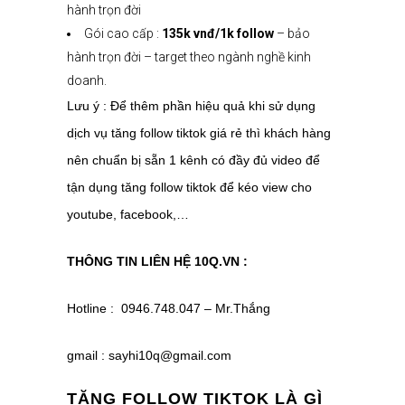
hành trọn đời
Gói cao cấp :
135k vnđ/1k follow
– bảo
hành trọn đời – target theo ngành nghề kinh
doanh.
Lưu ý : Để thêm phần hiệu quả khi sử dụng
dịch vụ tăng follow tiktok giá rẻ thì khách hàng
nên chuẩn bị sẵn 1 kênh có đầy đủ video để
tận dụng tăng follow tiktok để kéo view cho
youtube, facebook,…
THÔNG TIN LIÊN HỆ 10Q.VN :
Hotline : 0946.748.047 – Mr.Thắng
gmail : sayhi10q@gmail.com
TĂNG FOLLOW TIKTOK LÀ GÌ