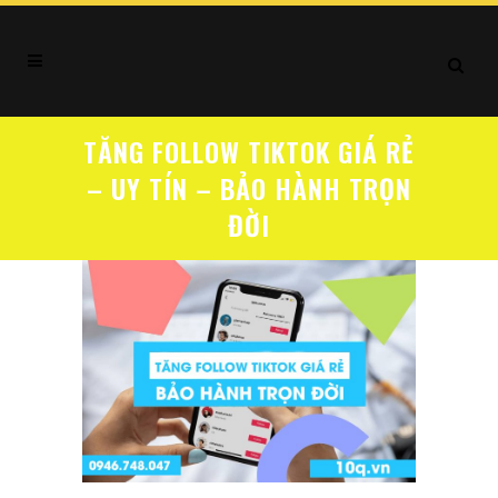
TĂNG FOLLOW TIKTOK GIÁ RẺ
– UY TÍN – BẢO HÀNH TRỌN
ĐỜI