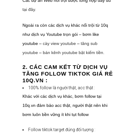
Các dự án Web nổi trội được tổng hợp đầy đủ
tại đây.
Ngoài ra còn các dịch vụ khác nổi trội từ 10q
như dịch vụ Youtube trọn gói – bơm like
youtube –
cày view youtube
–
tăng sub
youtube
–
bán kênh youtube bật kiếm tiền.
2. CÁC CAM KẾT TỪ DỊCH VỤ
TĂNG FOLLOW TIKTOK GIÁ RẺ
10Q.VN :
100% follow là người thật, acc thật :
Khác với các dịch vụ khác, bơm follow tại
10q.vn đảm bảo acc thật, người thật nên khi
bơm luôn bền vững ít khi tụt follow
Follow tiktok target đúng đối tượng :