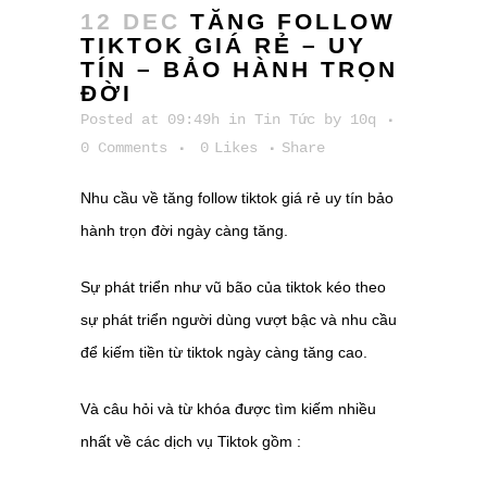
12 DEC
TĂNG FOLLOW
TIKTOK GIÁ RẺ – UY
TÍN – BẢO HÀNH TRỌN
ĐỜI
Posted at 09:49h
in
Tin Tức
by
10q
0 Comments
0
Likes
Share
Nhu cầu về tăng follow tiktok giá rẻ uy tín bảo
hành trọn đời ngày càng tăng.
Sự phát triển như vũ bão của tiktok kéo theo
sự phát triển người dùng vượt bậc và nhu cầu
để kiếm tiền từ tiktok ngày càng tăng cao.
Và câu hỏi và từ khóa được tìm kiếm nhiều
nhất về các dịch vụ Tiktok gồm :