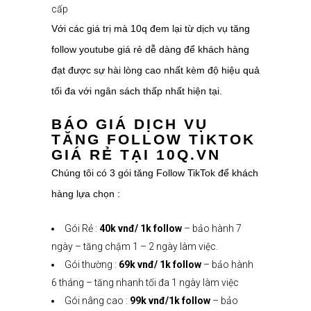
cấp
Với các giá trị mà 10q đem lại từ dịch vụ tăng
follow youtube giá rẻ dễ dàng để khách hàng
đạt được sự hài lòng cao nhất kèm độ hiệu quả
tối đa với ngân sách thấp nhất hiện tại.
BÁO GIÁ DỊCH VỤ
TĂNG FOLLOW TIKTOK
GIÁ RẺ TẠI 10Q.VN
Chúng tôi có 3 gói tăng Follow TikTok để khách
hàng lựa chọn :
Gói Rẻ :
40k vnđ/ 1k follow
– bảo hành 7
ngày – tăng chậm 1 – 2 ngày làm việc.
Gói thường :
69k vnđ/ 1k follow
– bảo hành
6 tháng – tăng nhanh tối đa 1 ngày làm việc
Gói nâng cao :
99k vnđ/1k follow
– bảo