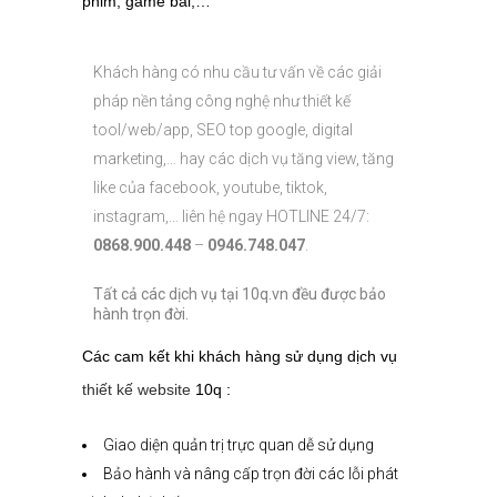
phim, game bài,…
Khách hàng có nhu cầu tư vấn về các giải
pháp nền tảng công nghệ như thiết kế
tool/web/app, SEO top google, digital
marketing,… hay các dịch vụ tăng view, tăng
like của facebook, youtube, tiktok,
instagram,… liên hệ ngay HOTLINE 24/7:
0868.900.448
–
0946.748.047
.
Tất cả các dịch vụ tại 10q.vn đều được bảo
hành trọn đời.
Các cam kết khi khách hàng sử dụng dịch vụ
thiết kế website
10q :
Giao diện quản trị trực quan dễ sử dụng
Bảo hành và nâng cấp trọn đời các lỗi phát