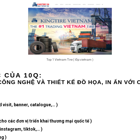
Top 1 Vietnam Tire ( lốp vietnam )
 CỦA 10Q:
CÔNG NGHỆ VÀ THIẾT KẾ ĐỒ HỌA, IN ẤN VỚI 
 visit, banner, catalogue,… )
cho các đơn vị triển khai thương mại quốc tế )
instagram, tiktok,… )
ng )