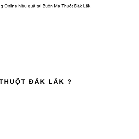
ng Online hiệu quả tại Buôn Ma Thuột Đắk Lắk.
 THUỘT ĐẮK LẮK ?