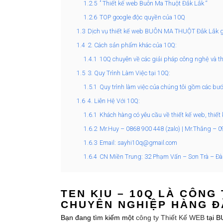
1.2.5
” Thiết kế web Buôn Ma Thuột Đắk Lắk “
1.2.6
TOP google độc quyền của 10Q
1.3
Dịch vụ thiết kế web BUÔN MA THUỘT Đắk Lắk g
1.4
2. Cách sản phẩm khác của 10Q:
1.4.1
10Q chuyên về các giải pháp công nghệ và thi
1.5
3. Quy Trình Làm Việc tại 10Q:
1.5.1
Quy trình làm việc của chúng tôi gồm các bướ
1.6
4. Liên Hệ Với 10Q:
1.6.1
Khách hàng có yêu cầu về thiết kế web, thiết
1.6.2
Mr.Huy – 0868 900 448 (zalo) | Mr.Thắng – 
1.6.3
Email: sayhi10q@gmail.com
1.6.4
CN Miền Trung: 32 Phạm Vấn – Sơn Trà – Đ
TEN KIU – 10Q LÀ CÔNG 
CHUYÊN NGHIỆP HÀNG Đ
Bạn đang tìm kiếm một
công ty Thiết Kế WEB
tại B