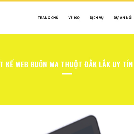
TRANG CHỦ
VỀ 10Q
DỊCH VỤ
DỰ ÁN NỔI
T KẾ WEB BUÔN MA THUỘT ĐẮK LẮK UY TÍN