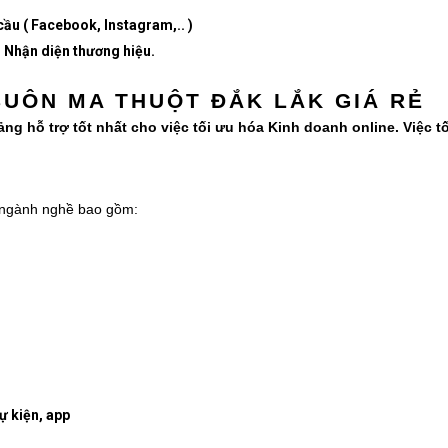
ầu ( Facebook, Instagram,.. )
, Nhận diện thương hiệu.
BUÔN MA THUỘT ĐẮK LẮK GIÁ RẺ
g hỗ trợ tốt nhất cho việc tối ưu hóa Kinh doanh online. Việc tố
c ngành nghề bao gồm:
ự kiện, app