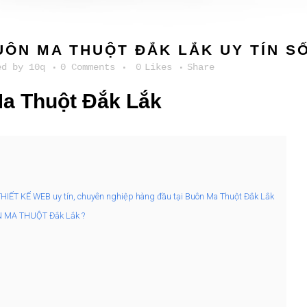
ÔN MA THUỘT ĐẮK LẮK UY TÍN SỐ
ed
by
10q
0 Comments
0
Likes
Share
a Thuột Đắk Lắk
 THIẾT KẾ WEB uy tín, chuyên nghiệp hàng đầu tại Buôn Ma Thuột Đắk Lắk
ÔN MA THUỘT Đắk Lắk ?