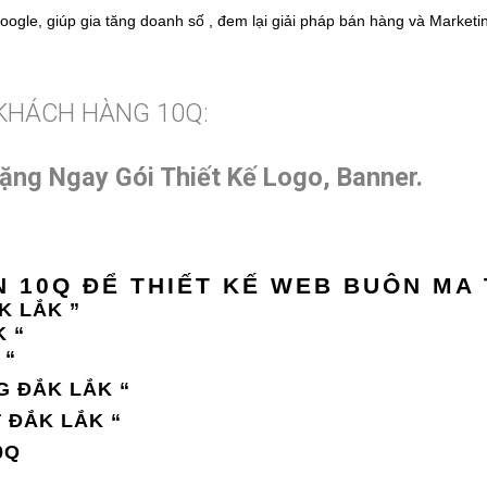
gle, giúp gia tăng doanh số , đem lại giải pháp bán hàng và Marketi
 KHÁCH HÀNG 10Q:
ặng Ngay Gói Thiết Kế Logo, Banner.
ON 10Q ĐỂ THIẾT KẾ WEB BUÔN MA
K LẮK ”
K “
 “
G ĐẮK LẮK “
 ĐẮK LẮK “
0Q