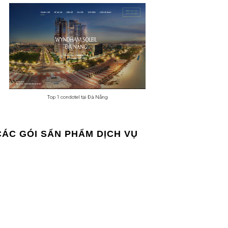
Top 1 condotel tại Đà Nẵng
CÁC GÓI SẨN PHẨM DỊCH VỤ