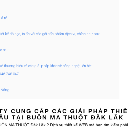
iá rẻ
ết kế đồ họa, in ấn với các gói sẩn phẩm dịch vụ chính như sau:
c sau:
 kế thương hiệu và các giải pháp khác về công nghệ liên hệ:
0946.748.047
à Nẵng
TY CUNG CẤP CÁC GIẢI PHÁP THIẾ
ẦU TẠI BUÔN MA THUỘT ĐẮK LẮK
UÔN MA THUỘT Đắk Lắk ? Dịch vụ thiết kế WEB mà bạn tìm kiếm phải 