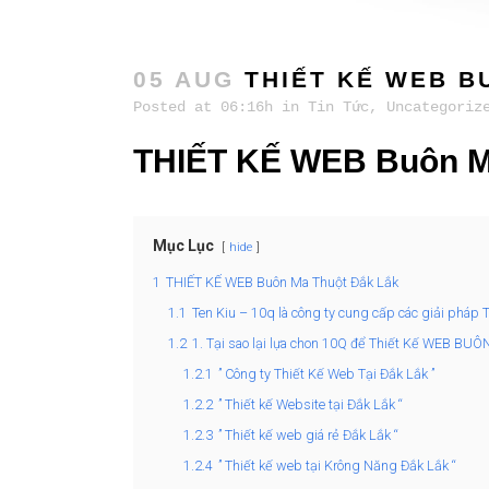
05 AUG
THIẾT KẾ WEB BU
Posted at 06:16h
in
Tin Tức
,
Uncategoriz
THIẾT KẾ WEB Buôn M
Mục Lục
hide
1
THIẾT KẾ WEB Buôn Ma Thuột Đắk Lắk
1.1
Ten Kiu – 10q là công ty cung cấp các giải pháp
1.2
1. Tại sao lại lựa chon 10Q để Thiết Kế WEB BU
1.2.1
” Công ty Thiết Kế Web Tại Đắk Lắk ”
1.2.2
” Thiết kế Website tại Đắk Lắk “
1.2.3
” Thiết kế web giá rẻ Đắk Lắk “
1.2.4
” Thiết kế web tại Krông Năng Đắk Lắk “