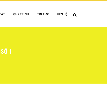
 BẬT
QUY TRÌNH
TIN TỨC
LIÊN HỆ
 SỐ 1