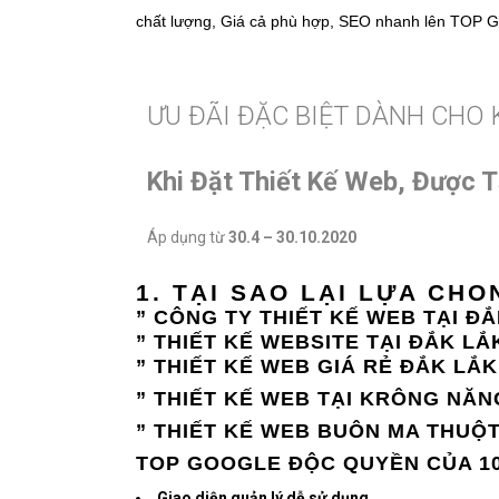
chất lượng, Giá cả phù hợp, SEO nhanh lên TOP Goo
ƯU ĐÃI ĐẶC BIỆT DÀNH CHO
Khi Đặt Thiết Kế Web, Được T
Áp dụng từ
30.4 – 30.10.2020
1. TẠI SAO LẠI LỰA CH
” CÔNG TY THIẾT KẾ WEB TẠI ĐẮ
” THIẾT KẾ WEBSITE TẠI ĐẮK LẮ
” THIẾT KẾ WEB GIÁ RẺ ĐẮK LẮK
” THIẾT KẾ WEB TẠI KRÔNG NĂN
” THIẾT KẾ WEB BUÔN MA THUỘT
TOP GOOGLE
ĐỘC QUYỀN CỦA 1
Giao diện quản lý dễ sử dụng